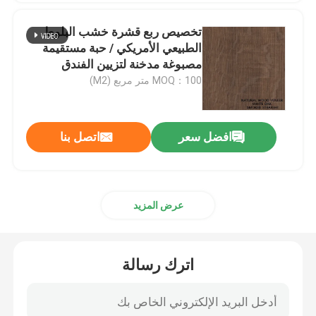
تخصيص ربع قشرة خشب البلوط
قشرة خشب هندسية
الطبيعي الأمريكي / حبة مستقيمة
مصبوغة مدخنة لتزيين الفندق
MOQ：100 متر مربع (M2)
قشرة خشب مصبوغة
مجلس الخشب الرقائقي الهوى
افضل سعر
اتصل بنا
فيلم ديكور PVC
عرض المزيد
فيلم ديكور PP
لوح ستراند موجه
اترك رسالة