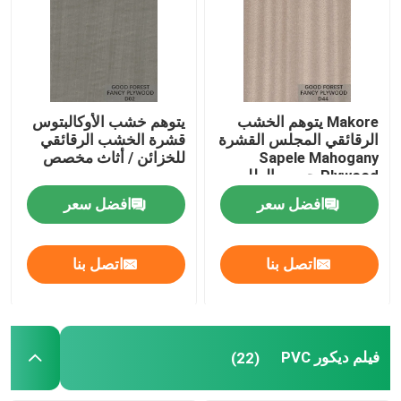
Makore يتوهم الخشب
يتوهم خشب الأوكالبتوس
الرقائقي المجلس القشرة
قشرة الخشب الرقائقي
Sapele Mahogany
للخزائن / أثاث مخصص
Plywood حسب الطلب
افضل سعر
افضل سعر
اتصل بنا
اتصل بنا
فيلم ديكور PVC
(22)