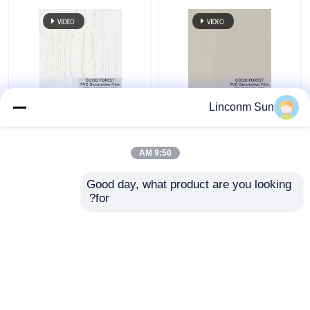
لؤلؤة نفطة PVC فيلم
ديكور بولي كلوريد الفينيل
Linconm Sun
ديكور الحبوب لمواد البناء
فيلم نفطة الحبوب
الخشبية لون نقي 100 نوع
9:50 AM
افضل سعر
افضل سعر
Good day, what product are you looking 
for?
اتصل بنا
اتصل بنا
عرض المزيد