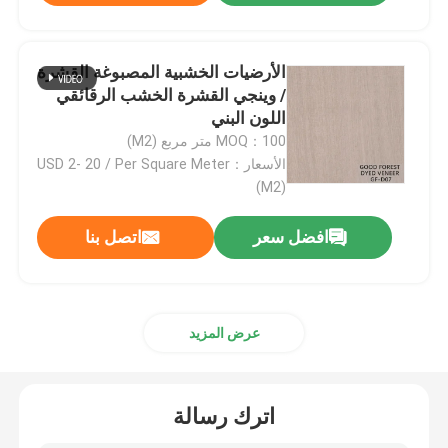
قشرة خشب هندسية
الأرضيات الخشبية المصبوغة القشرة
/ وينجي القشرة الخشب الرقائقي
قشرة خشب مصبوغة
اللون البني
MOQ：100 متر مربع (M2)
الأسعار：USD 2- 20 / Per Square Meter
مجلس الخشب الرقائقي الهوى
(M2)
افضل سعر
اتصل بنا
فيلم ديكور PVC
فيلم ديكور PP
عرض المزيد
لوح ستراند موجه
اترك رسالة