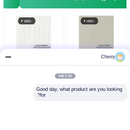
لؤلؤة نفطة PVC فيلم
ديكور بولي كلوريد الفينيل
Cherry
ديكور الحبوب لمواد البناء
فيلم نفطة الحبوب
الخشبية لون نقي 100 نوع
3:35 AM
افضل سعر
افضل سعر
Good day, what product are you looking 
for?
اتصل بنا
اتصل بنا
عرض المزيد