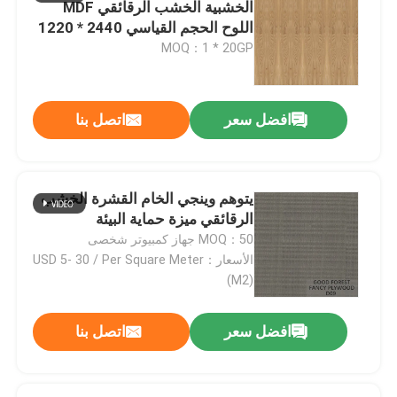
الخشبية الخشب الرقائقي MDF
اللوح الحجم القياسي 2440 * 1220
مللي متر للأبواب والأثاث E1 E0 P1
MOQ：1 * 20GP
P2
افضل سعر
اتصل بنا
يتوهم وينجي الخام القشرة الخشب
الرقائقي ميزة حماية البيئة
MOQ：50 جهاز كمبيوتر شخصى
الأسعار：USD 5- 30 / Per Square Meter
المنزل
(M2)
افضل سعر
اتصل بنا
المنتجات
حولنا