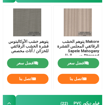
Makore يتوهم الخشب
يتوهم خشب الأوكالبتوس
الرقائقي المجلس القشرة
قشرة الخشب الرقائقي
Sapele Mahogany
للخزائن / أثاث مخصص
Plywood حسب الطلب
افضل سعر
افضل سعر
اتصل بنا
اتصل بنا
فيلم ديكور PVC
(22)