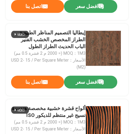
افضل سعر
اتصل بنا
إيطاليا التصميم المناظر الطبيعية
الطراز المخصص الخشب الفنير
الباب الحديث الطراز الطول
المخصص 2050-3200mm X8933C
MOQ：1M3 (= 2000 م 2 قشرة 0.5 مم)
الأسعار：USD 2- 15 / Per Square Meter
(M2)
افضل سعر
اتصل بنا
ألواح قشرة خشبية مخصصة هندسية
نسيج غير منتظم للديكور ISO
MOQ：1M3 (= 2000 م 2 قشرة 0.5 مم)
الأسعار：USD 2- 15 / Per Square Meter