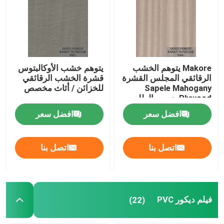
Makore يتوهم الخشب
يتوهم خشب الأوكالبتوس
الرقائقي المجلس القشرة
قشرة الخشب الرقائقي
Sapele Mahogany
للخزائن / أثاث مخصص
Plywood حسب الطلب
افضل سعر
افضل سعر
اتصل بنا
اتصل بنا
فيلم ديكور PVC
(22)