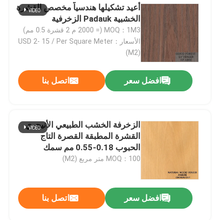
أعيد تشكيلها هندسياً مخصص القشرة
الخشبية Padauk الزخرفية
جولة في المصنع
MOQ：1M3 (= 2000 م 2 قشرة 0.5 مم)
الأسعار：USD 2- 15 / Per Square Meter
(M2)
مراقبة الجودة
افضل سعر
اتصل بنا
اتصل بنا
أخبار
الزخرفة الخشب الطبيعي الأنيجري
القشرة المطبقة القصرة التاج
الحبوب 0.18-0.55 مم سمك
القضايا
MOQ：100 متر مربع (M2)
اطلب اقتباس
افضل سعر
اتصل بنا
قشرة الخشب الطبيعي