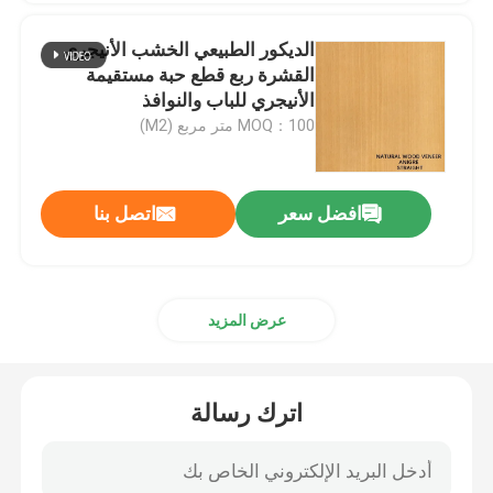
الديكور الطبيعي الخشب الأنيجري
قشرة خشب هندسية
القشرة ربع قطع حبة مستقيمة
الأنيجري للباب والنوافذ
MOQ：100 متر مربع (M2)
قشرة خشب مصبوغة
مجلس الخشب الرقائقي الهوى
افضل سعر
اتصل بنا
فيلم ديكور PVC
عرض المزيد
فيلم ديكور PP
لوح ستراند موجه
اترك رسالة