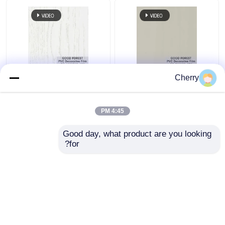
لؤلؤة نفطة PVC فيلم
ديكور بولي كلوريد الفينيل
Cherry
ديكور الحبوب لمواد البناء
فيلم نفطة الحبوب
الخشبية لون نقي 100 نوع
4:45 PM
افضل سعر
افضل سعر
Good day, what product are you looking 
for?
اتصل بنا
اتصل بنا
عرض المزيد