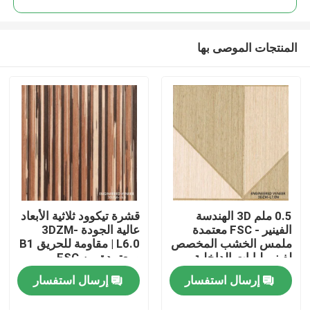
المنتجات الموصى بها
0.5 ملم 3D الهندسة
قشرة تيكوود ثلاثية الأبعاد
المنزل
الفينير - FSC معتمدة
عالية الجودة 3DZM-
ملمس الخشب المخصص
L6.0 | مقاومة للحريق B1
لفينير لبابات الداخلية
ومعتمدة من FSC،
المنتجات
3DZM-L7.0N
متوفرة بمقاسات
إرسال استفسار
إرسال استفسار
مخصصة
حولنا