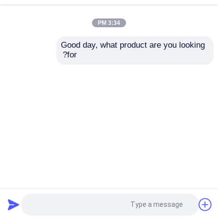
3:34 PM
قشرة خشب هندسية
Good day, what product are you looking 
for?
قشرة خشب مصبوغة
3D 0.5ملم ملفات
3D المهندسة المورد
الخشب غير الملحومة
الفنير - مخصص الصديقة
ذات الحجم الكبير
للبيئة خالية من العقدة
المخصصة FSC معتمدة ،
الخشبية الفنير للأثاث
مجلس الخشب الرقائقي الهوى
عالية الجودة ودائمة
3DZM-L1.0
إرسال استفسار
إرسال استفسار
3DZM-L20
فيلم ديكور PVC
منزل
حول نا
اتصل بنا
Desktop Site
فيلم ديكور PP
خريطة الموقع
Privacy Policy
لوح ستراند موجه
جودة
قشرة الخشب الطبيعي
مصنع الصين.Copyright ©
2026 Guangdong Great Forest New Decoration
Materials Co.,LTD.. All Rights Reserved.