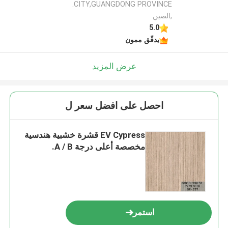
CITY,GUANGDONG PROVINCE.
,الصين
5.0
يدقّق ممون
عرض المزيد
احصل على افضل سعر ل
EV Cypress قشرة خشبية هندسية
مخصصة أعلى درجة A / B.
استمر