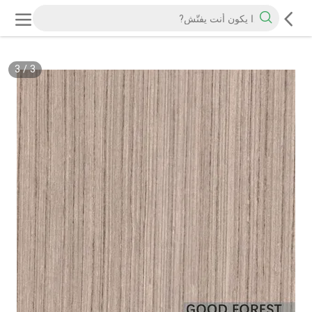
3
/
3