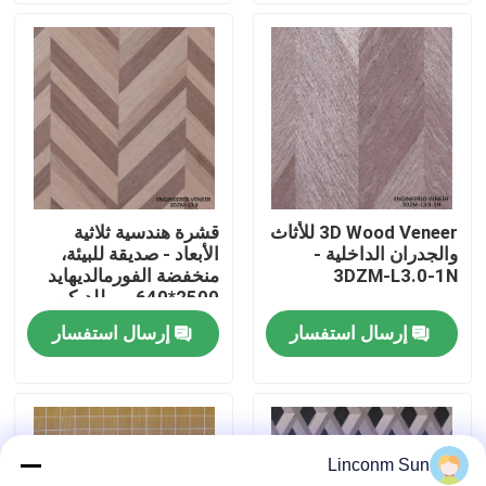
جولة في المصنع
مراقبة الجودة
اتصل بنا
3D Wood Veneer للأثاث
قشرة هندسية ثلاثية
والجدران الداخلية -
الأبعاد - صديقة للبيئة،
أخبار
3DZM-L3.0-1N
منخفضة الفورمالديهايد
2500*640 مم للديكور
الداخلي 3DZM-L3.0
إرسال استفسار
إرسال استفسار
القضايا
اطلب اقتباس
Linconm Sun
قشرة الخشب الطبيعي