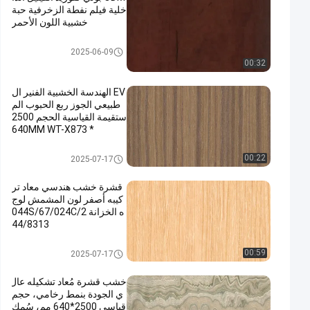
خلية فيلم نفطة الزخرفية حبة
خشبية اللون الأحمر
فيلم ديكور PVC
2025-06-09
00:32
EV الهندسة الخشبية الفنير ال
طبيعي الجوز ربع الحبوب الم
ستقيمة القياسية الحجم 2500
* 640MM WT-X873
قشرة خشب هندسية
00:22
2025-07-17
قشرة خشب هندسي معاد تر
كيبه أصفر لون المشمش لوج
ه الخزانة 044S/67/024C/2
44/8313
قشرة خشب هندسية
00:59
2025-07-17
خشب قشرة مُعاد تشكيله عال
ي الجودة بنمط رخامي، حجم
قياسي 2500*640 مم، سُمك