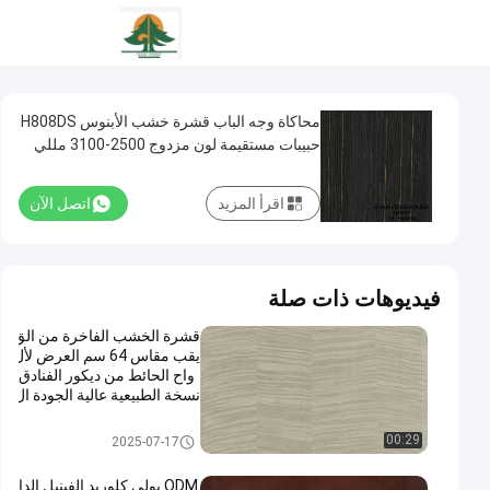
محاكاة وجه الباب قشرة خشب الأبنوس H808DS
حبيبات مستقيمة لون مزدوج 2500-3100 مللي
متر
اقرأ المزيد
اتصل الآن
فيديوهات ذات صلة
قشرة الخشب الفاخرة من الق
يقب مقاس 64 سم العرض لأل
واح الحائط من ديكور الفنادق
نسخة الطبيعية عالية الجودة ال
قيقب X6233 ((4)/X6223/X
6523 ((4)/X8033/X8033
قشرة خشب هندسية
00:29
2025-07-17
((4)
ODM بولي كلوريد الفينيل الدا