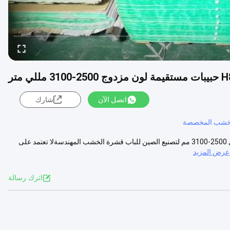
اتصل الآن
شارك
خشب المخصصة
محاكاة قشرة خشب الأبنوس H808DS حبيبات مستقيمة مزدوجة اللون بطول 2500-3100 مم لتصنيع الصين للباب قشرة الخشب المهندسةلا تعتمد على
عرض المزيد
اترك رسالة